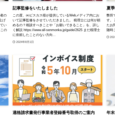
記事監修をいたしました
夏季
係者の
この度、㈱ビスカス様が提供しているWebメディア内にお
弊所
上げ
いて記事監修をさせていただきました。 税理士には何が頼
す。 
せてい
めるの？相談すべきことや「お願いできること」を、詳し
たお問
 この
く解説 https://www.all-senmonka.jp/guide/2625 まだ税理士
随時
に依頼したことのない方向...
20
2024年8月1日
適格請求書発行事業者登録番号取得のご案内
年末