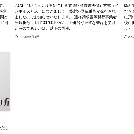
す。
2023年10月1日より開始されます適格請求書等保存方式（イ
弊所
感謝
ンボイス方式）につきまして、弊所の登録番号が発行され
だきま
期間と
ましたのでお知らせいたします。 適格請求書等発行事業者
に頂
月4日
登録番号：T8810376096077 この番号が正式な登録を受け
後に
たものであるかは、以下の国税...
よろ
2023年5月1日
20
いたし
2丁