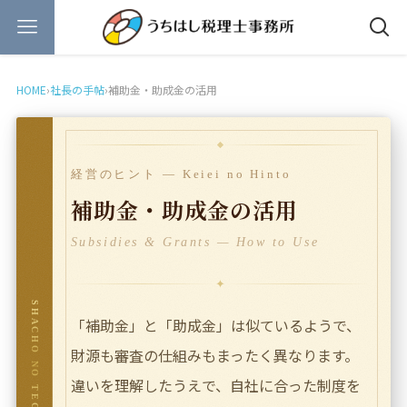
HOME
›
社長の手帖
›
補助金・助成金の活用
経営のヒント — Keiei no Hinto
補助金・助成金の活用
Subsidies & Grants — How to Use
✦
SHACHO NO TECHO
「補助金」と「助成金」は似ているようで、
財源も審査の仕組みもまったく異なります。
違いを理解したうえで、自社に合った制度を