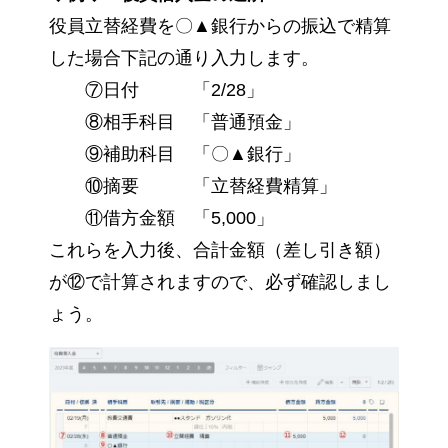
役員立替経費を〇▲銀行からの振込で精算
した場合下記の通り入力します。
⑦日付 「2/28」
⑧相手科目 「普通預金」
⑨補助科目 「〇▲銀行」
⑩摘要 「立替経費精算」
⑪借方金額 「5,000」
これらを入力後、合計金額（差し引き額）
が⑫で計算されますので、必ず確認しまし
ょう。