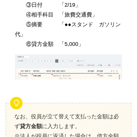
③日付 「2/19」
④相手科目 「旅費交通費」
⑤摘要 「●●スタンド ガソリン
代」
⑥貸方金額 「5,000」
なお、役員が立て替えて支払った金額は必
ず
貸方金額
に入力します。
※法人が役員に返済した場合は、借方金額