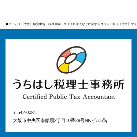
ホーム
【大阪】確定申告・税務顧問・マイクロ法人などに関するコラム一覧
【大阪】マイ
〒542-0081
大阪市中央区南船場2丁目10番28号NKビル5階